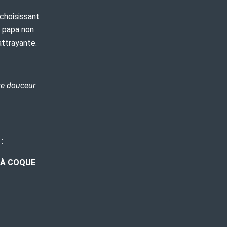
choisissant
à papa non
attrayante.
re douceur
 :
S À COQUE