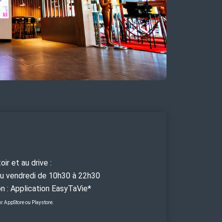
ir et au drive :
au vendredi de 10h30 à 22h30
son : Application EasyTaVie*
r AppStore ou Playstore.