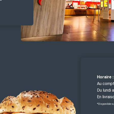
Horaire :
Au compto
Du lundi 
En livrai
*Disponible su