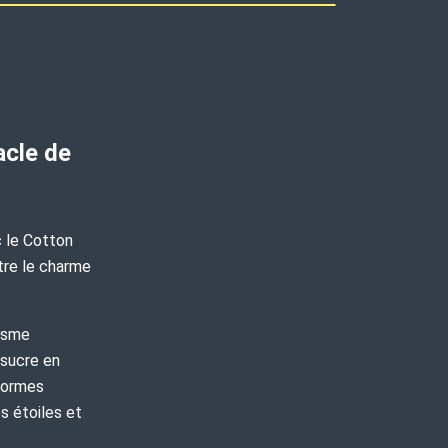
acle de
c le Cotton
tre le charme
isme
 sucre en
 formes
s étoiles et