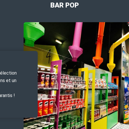
BAR POP
sélection
ons et un
s
rantis !